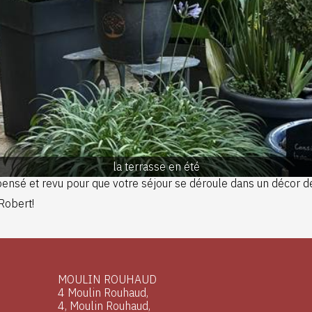
la terrasse en été
é pensé et revu pour que votre séjour se déroule dans un décor 
 Robert!
MOULIN ROUHAUD
4 Moulin Rouhaud,
4, Moulin Rouhaud,