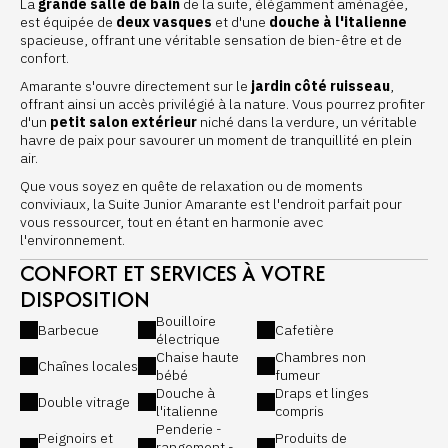
La
grande salle de bain
de la suite, élégamment aménagée,
est équipée de
deux vasques
et d'une
douche à l'italienne
spacieuse, offrant une véritable sensation de bien-être et de
confort.
Amarante s'ouvre directement sur le
jardin côté ruisseau
,
offrant ainsi un accès privilégié à la nature. Vous pourrez profiter
d'un
petit salon extérieur
niché dans la verdure, un véritable
havre de paix pour savourer un moment de tranquillité en plein
air.
Que vous soyez en quête de relaxation ou de moments
conviviaux, la Suite Junior Amarante est l'endroit parfait pour
vous ressourcer, tout en étant en harmonie avec
l'environnement.
CONFORT ET SERVICES À VOTRE
DISPOSITION
Bouilloire
Barbecue
Cafetière
électrique
Chaise haute
Chambres non
Chaînes locales
bébé
fumeur
Douche à
Draps et linges
Double vitrage
l'italienne
compris
Penderie -
Peignoirs et
Produits de
rangement -