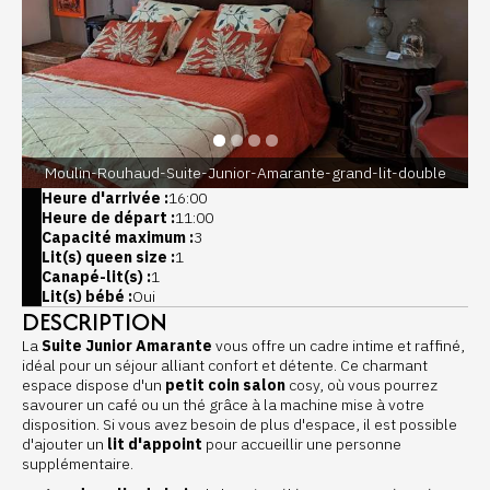
Moulin-Rouhaud-Suite-Junior-Amarante-grand-lit-double
Heure d'arrivée :
16:00
Heure de départ :
11:00
Capacité maximum :
3
Lit(s) queen size :
1
Canapé-lit(s) :
1
Lit(s) bébé :
Oui
DESCRIPTION
La
Suite Junior Amarante
vous offre un cadre intime et raffiné,
idéal pour un séjour alliant confort et détente. Ce charmant
espace dispose d'un
petit coin salon
cosy, où vous pourrez
savourer un café ou un thé grâce à la machine mise à votre
disposition. Si vous avez besoin de plus d'espace, il est possible
d'ajouter un
lit d'appoint
pour accueillir une personne
supplémentaire.