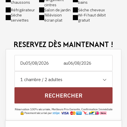
chaussons
bains
cintres
Réfrigérateur
Salon de jardin
Sèche cheveux
Sèche
Télévision
Wi-Fi haut débit
serviettes
écran plat
gratuit
RESERVEZ DÈS MAINTENANT !
Du
au
1
chambre /
2
adultes
RECHERCHER
Réservation 100% sécurisée, Meilleurs Prix Garantis, Confirmation Immédiate
Paiement sécurisé par