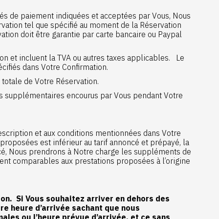
tés de paiement indiquées et acceptées par Vous, Nous
servation tel que spécifié au moment de la Réservation
ation doit être garantie par carte bancaire ou Paypal
on et incluent la TVA ou autres taxes applicables. Le
écifiés dans Votre Confirmation.
totale de Votre Réservation.
ices supplémentaires encourus par Vous pendant Votre
escription et aux conditions mentionnées dans Votre
roposées est inférieur au tarif annoncé et prépayé, la
oncé, Nous prendrons à Notre charge les suppléments de
ment comparables aux prestations proposées à l’origine
ion. Si Vous souhaitez arriver en dehors des
tre heure d’arrivée sachant que nous
ales ou l’heure prévue d’arrivée, et ce sans