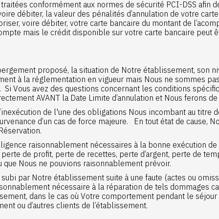
traitées conformément aux normes de sécurité PCI-DSS afin de 
 voire débiter, la valeur des pénalités d’annulation de votre car
oriser, voire débiter, votre carte bancaire du montant de l’aco
ompte mais le crédit disponible sur votre carte bancaire peut êt
ergement proposé, la situation de Notre établissement, son niv
ment à la réglementation en vigueur mais Nous ne sommes pas
. Si Vous avez des questions concernant les conditions spécifi
rectement AVANT la Date Limite d’annulation et Nous ferons de
nexécution de l'une des obligations Nous incombant au titre des
la survenance d’un cas de force majeure. En tout état de cause, 
Réservation.
diligence raisonnablement nécessaires à la bonne exécution de
rte de profit, perte de recettes, perte d’argent, perte de temp
u que Nous ne pouvions raisonnablement prévoir.
subi par Notre établissement suite à une faute (actes ou omiss
sonnablement nécessaire à la réparation de tels dommages cau
ment, dans le cas où Votre comportement pendant le séjour ce
ment ou d’autres clients de l’établissement.