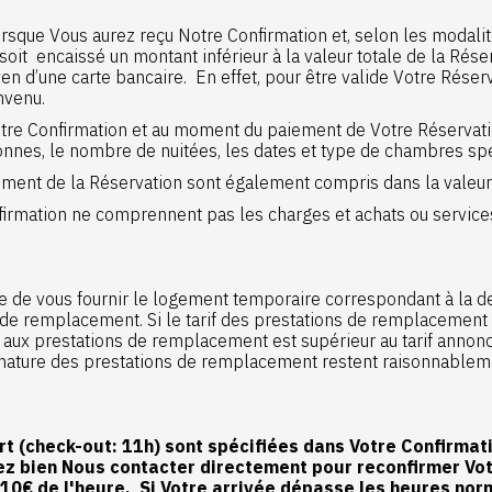
rsque Vous aurez reçu Notre Confirmation et, selon les modali
, soit encaissé un montant inférieur à la valeur totale de la Ré
n d’une carte bancaire. En effet, pour être valide Votre Réserv
onvenu.
otre Confirmation et au moment du paiement de Votre Réservati
onnes, le nombre de nuitées, les dates et type de chambres sp
ment de la Réservation sont également compris dans la valeur 
Confirmation ne comprennent pas les charges et achats ou serv
e de vous fournir le logement temporaire correspondant à la d
e remplacement. Si le tarif des prestations de remplacement p
le aux prestations de remplacement est supérieur au tarif ann
 la nature des prestations de remplacement restent raisonnable
rt (check-out: 11h) sont spécifiées dans Votre Confirmat
lez bien Nous contacter directement pour reconfirmer Vo
0€ de l'heure. Si Votre arrivée dépasse les heures norm