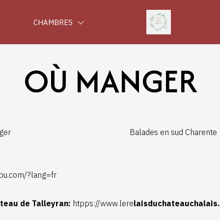
CHAMBRES
OÙ MANGER
ger
Balades en sud Charente
tbu.com/?lang=fr
âteau de Talleyran:
htpps://
www.lere
laisduchateauchalais