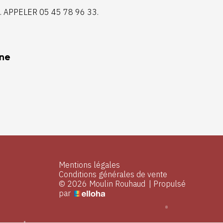
. APPELER 05 45 78 96 33.
nne
Mentions légales
Conditions générales de vente
© 2026 Moulin Rouhaud
|
Propulsé
par