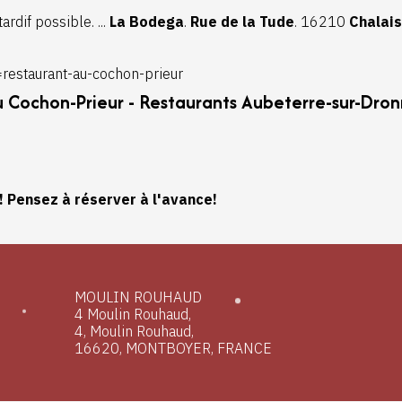
tardif possible. ...
La Bodega
.
Rue de la Tude
. 16210
Chalais
restaurant-au-cochon-prieur
 Cochon-Prieur - Restaurants Aubeterre-sur-Dro
! Pensez à réserver à l'avance!
MOULIN ROUHAUD
4 Moulin Rouhaud,
4, Moulin Rouhaud,
16620, MONTBOYER, FRANCE